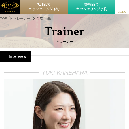
TELで
TELで
WEBで
WEBで
カウンセリング予約
カウンセリング予約
カウンセリング予約
カウンセリング予約
MENU
MENU
TOP
トレーナー
金原 由季
Trainer
トレーナー
Interview
YUKI KANEHARA