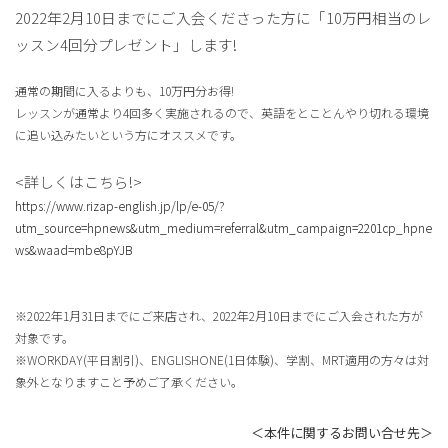
2022年2月10日までにご入会くださった方に「10万円相当のレ
ッスン4回分プレゼント」します!
通常の期間に入るよりも、10万円分お得!
レッスンが通常より4回多く実施されるので、英語をとことんやり切れる環境
に追い込みたいという方にオススメです。
<詳しくはこちら!>
https://www.rizap-english.jp/lp/e-05/?
utm_source=hpnews&utm_medium=referral&utm_campaign=2201cp_hpne
ws&waad=mbe8pYJB
※2022年1月31日までにご来店され、2022年2月10日までにご入会された方が
対象です。
※WORKDAY(平日割引)、ENGLISHONE(1日体験)、学割、MRT適用の方々は対
象外となりますこと予めご了承ください。
＜本件に関するお問い合せ先＞